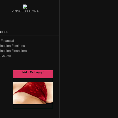
PRINCESS ALYNA
aces
Financial
inacion Feminina
nacion Financiera
eyslave