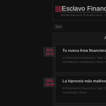
||||
Esclavo Financ
Dominacion Financiero –
Start
2011
Tu nueva Ama financier
10.31
In
Dominación financiera
| Tags:
C
Humillación
,
Humillación verbal
,
2011
La hipnosis más malévo
10.24
In
Dominación financiera
| Tags:
D
Humillación
,
Roles