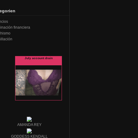
egorien
ncios
nación financiera
chismo
llación
AMANDA REY
GODDESS KENDALL