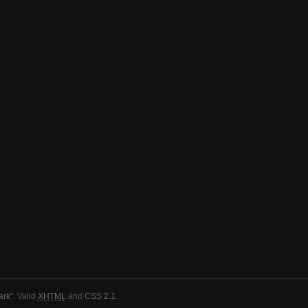
ark
". Valid
XHTML
and
CSS 2.1
.