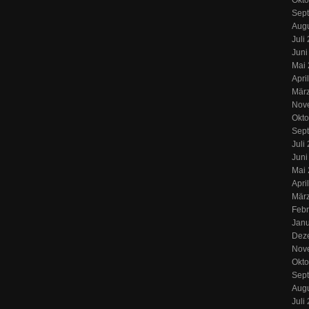
Okto
Sep
Aug
Juli
Juni
Mai
Apri
Mär
Nov
Okto
Sep
Juli
Juni
Mai
Apri
Mär
Febr
Jan
Dez
Nov
Okto
Sep
Augu
Juli