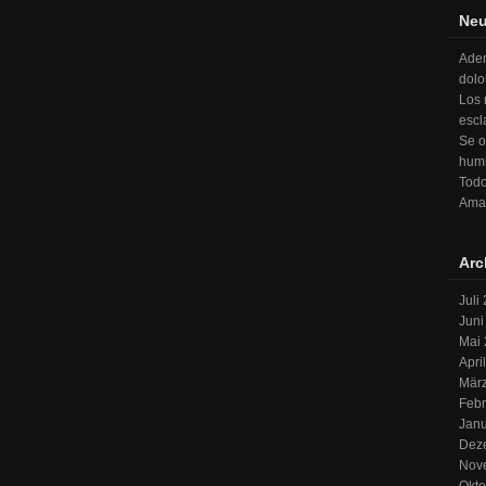
Neu
Adem
dolo
Los 
escl
Se o
humi
Todo
Ama 
Arc
Juli
Juni
Mai
Apri
Mär
Febr
Jan
Dez
Nov