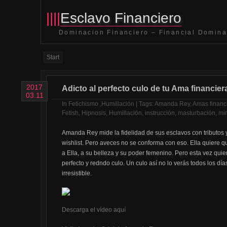
||||
Esclavo Financiero
Dominacion Financiero – Financial Domina
Start
2017
Adicto al perfecto culo de tu Ama financier
03.11
In
Fetichismo
,
Humillación
| Tags:
Amanda Rey
,
Amas financ
Fetish
,
Hipnosis
,
Humillación
,
instrucción
,
masturbación
,
mi
Amanda Rey mide la fidelidad de sus esclavos con tributos 
wishlist. Pero aveces no se conforma con eso. Ella quiere qu
a Ella, a su belleza y su poder femenino. Pero esta vez quie
perfecto y redndo culo. Un culo así no lo verás todos los dí
irresistible.
Descarga el vídeo aquí