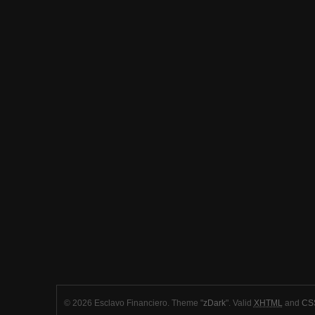
© 2026 Esclavo Financiero. Theme "
zDark
". Valid
XHTML
and
CSS