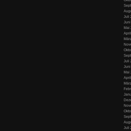
Okto
Sep
Aug
Juli
Juni
Mai
Apri
Mär
Nov
Okto
Sep
Juli
Juni
Mai
Apri
Mär
Febr
Jan
Dez
Nov
Okto
Sep
Augu
Juli