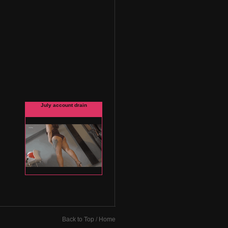
Back to Top
/
Home