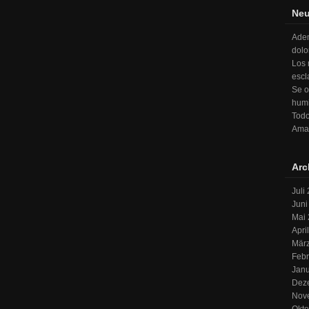
Neu
Adem
dolo
Los 
escl
Se o
humi
Todo
Ama 
Arc
Juli
Juni
Mai
Apri
Mär
Febr
Jan
Dez
Nov