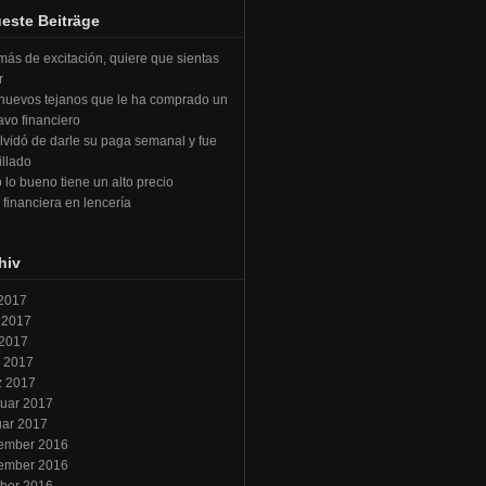
este Beiträge
ás de excitación, quiere que sientas
r
nuevos tejanos que le ha comprado un
avo financiero
lvidó de darle su paga semanal y fue
llado
 lo bueno tiene un alto precio
financiera en lencería
hiv
 2017
 2017
 2017
l 2017
z 2017
uar 2017
uar 2017
ember 2016
ember 2016