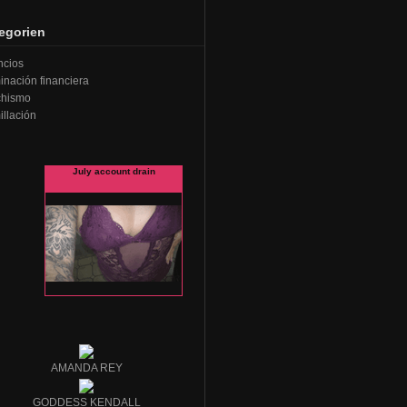
egorien
ncios
nación financiera
chismo
llación
AMANDA REY
GODDESS KENDALL