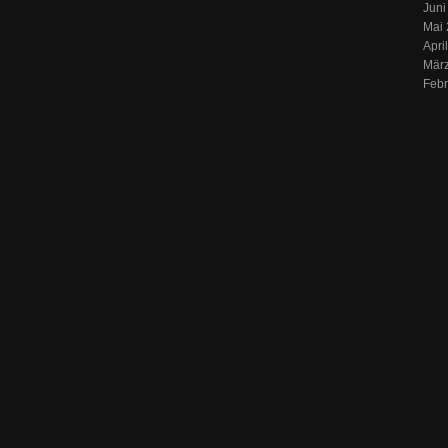
Juni
Mai 
Apri
Mär
Febr