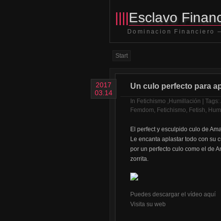
||||
Esclavo Financ
Dominacion Financiero –
Start
2017
Un culo perfecto para a
03.14
In
Fetichismo
,
Humillación
| Tags:
Femdom
,
Fetichismo
,
Fetish
,
Humi
El perfect y esculpido culo de Am
Le encanta aplastar todo con su c
por un perfecto culo como el de 
zorrita.
Puedes descargar el vídeo aquí
Visita su web