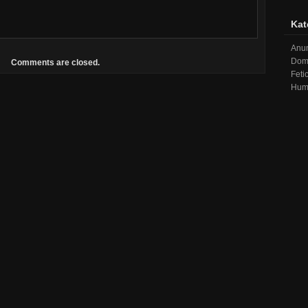
Kat
Anu
Domi
Comments are closed.
Feti
Humi