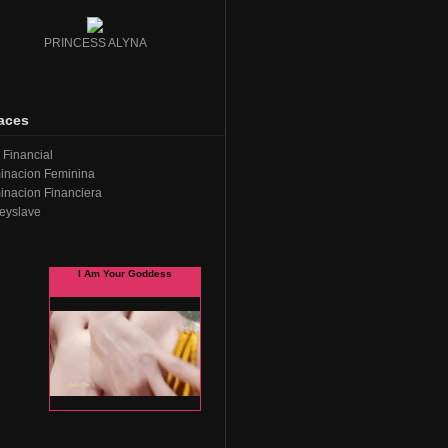
PRINCESS ALYNA
aces
Financial
inacion Feminina
nacion Financiera
eyslave