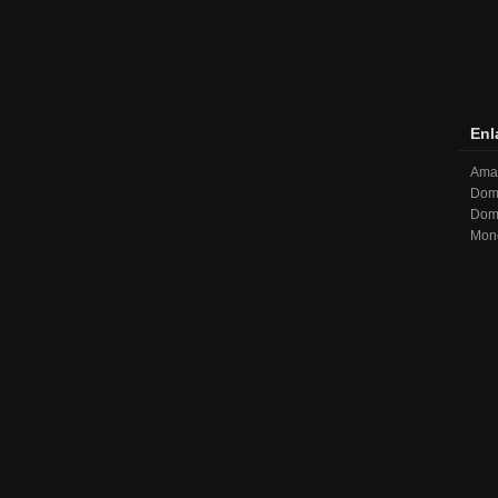
Enl
Ama 
Dom
Domi
Mon