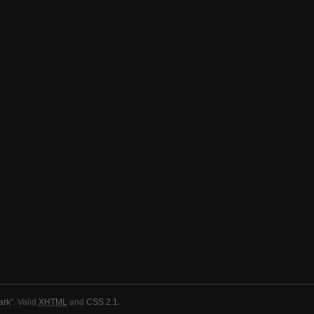
ark
". Valid
XHTML
and
CSS 2.1
.