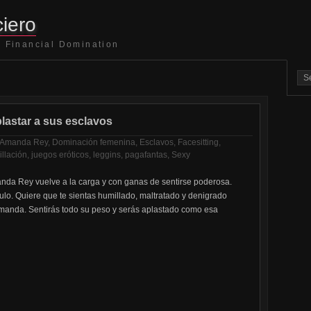
iero
 Financial Domination
plastar a sus esclavos
Amanda Rey
,
Dominación femenina
,
Esclavos
,
Facesitting
,
llación
,
juegos eróticos
,
leggins
,
pagafantas
,
Sexy
anda Rey vuelve a la carga y con ganas de sentirse poderosa.
ulo. Quiere que te sientas humillado, maltratado y denigrado
Amanda. Sentirás todo su peso y serás aplastado como esa