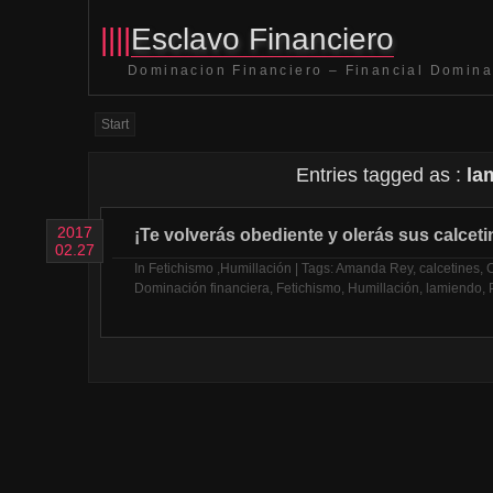
||||
Esclavo Financiero
Dominacion Financiero – Financial Domina
Start
Entries tagged as :
la
2017
¡Te volverás obediente y olerás sus calceti
02.27
In
Fetichismo
,
Humillación
| Tags:
Amanda Rey
,
calcetines
,
C
Dominación financiera
,
Fetichismo
,
Humillación
,
lamiendo
,