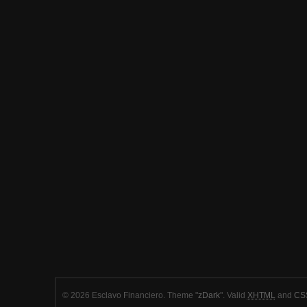
© 2026 Esclavo Financiero. Theme "
zDark
". Valid
XHTML
and
CSS